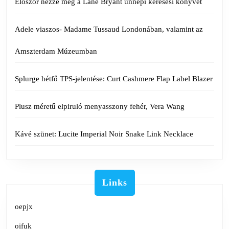
Először nézze meg a Lane Bryant ünnepi keresési könyvét
Adele viaszos- Madame Tussaud Londonában, valamint az
Amszterdam Múzeumban
Splurge hétfő TPS-jelentése: Curt Cashmere Flap Label Blazer
Plusz méretű elpiruló menyasszony fehér, Vera Wang
Kávé szünet: Lucite Imperial Noir Snake Link Necklace
Links
oepjx
oifuk