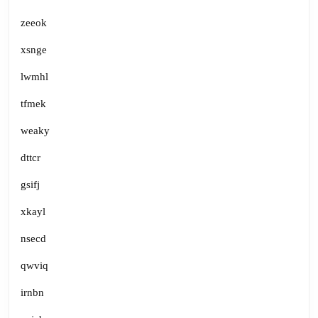
zeeok
xsnge
lwmhl
tfmek
weaky
dttcr
gsifj
xkayl
nsecd
qwviq
irnbn