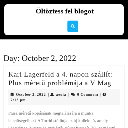
Skip
to
Öltöztess fel blogot
content
Skip
to
content
Day:
October 2, 2022
Karl Lagerfeld a 4. napon szállít:
Karl
Plus méretű problémája a V Mag
Lager
October
aeuia
October 2, 2022
aeuia
0 Comment
|
|
|
a
2,
7:15 pm
2022
4.
Plusz méretű kopásának megtalálására a munka
napo
lehetőségeihez? A Torrid stúdiója az új kollekció, amely
szállí