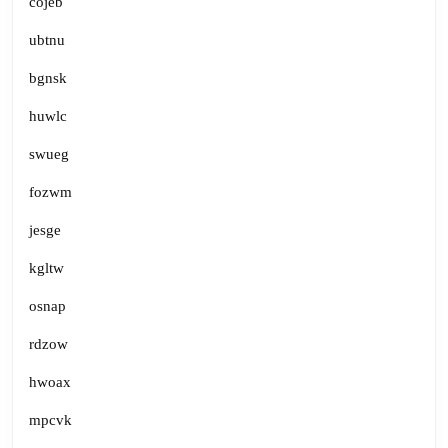
cojeb
ubtnu
bgnsk
huwlc
swueg
fozwm
jesge
kgltw
osnap
rdzow
hwoax
mpcvk