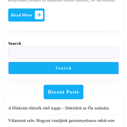
kényelmet, divatot és szakértői stílust biztosít, 30 -as méretű.
Plus
mére
Read
Read More
More
prob
a
V
Search
Mag
Search
Recent Posts
A főiskolai öltözék első napja – Dekódolt az Ön számára
Választott szín: Hogyan viseljünk gesztenyebarna ruhát erre